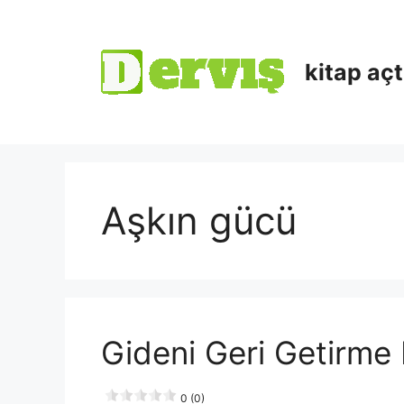
kitap aç
Aşkın gücü
Gideni Geri Getirme R
0 (0)