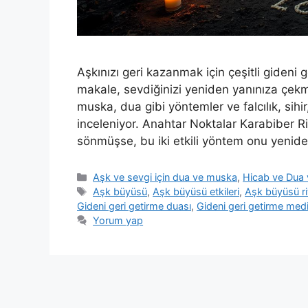
Aşkınızı geri kazanmak için çeşitli gideni 
makale, sevdiğinizi yeniden yanınıza çekm
muska, dua gibi yöntemler ve falcılık, sihi
inceleniyor. Anahtar Noktalar Karabiber Ri
sönmüşse, bu iki etkili yöntem onu yeniden
Aşk ve sevgi için dua ve muska
,
Hicab ve Dua
Aşk büyüsü
,
Aşk büyüsü etkileri
,
Aşk büyüsü rit
Gideni geri getirme duası
,
Gideni geri getirme med
Yorum yap