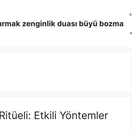
tırmak zenginlik duası büyü bozma
ه
itüeli: Etkili Yöntemler