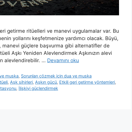
geri getirme ritüelleri ve manevi uygulamalar var. Bu
enin yollarını keşfetmenize yardımcı olacak. Büyü,
r, manevi güçlere başvurma gibi alternatifler de
tüeli Aşkı Yeniden Alevlendirmek Aşkınızın alevi
 alevlendirebilir. …
Devamını oku
 ve muska
,
Sorunları çözmek için dua ve muska
üeli
,
Aşk sihirleri
,
Aşkın gücü
,
Etkili geri getirme yöntemleri
,
itasyonu
,
İlişkiyi güçlendirmek