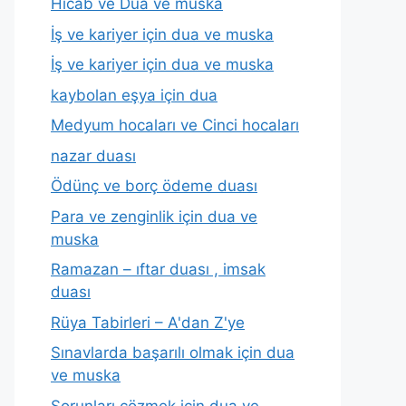
Hicab ve Dua ve muska
İş ve kariyer için dua ve muska
İş ve kariyer için dua ve muska
kaybolan eşya için dua
Medyum hocaları ve Cinci hocaları
nazar duası
Ödünç ve borç ödeme duası
Para ve zenginlik için dua ve
muska
Ramazan – ıftar duası , imsak
duası
Rüya Tabirleri – A'dan Z'ye
Sınavlarda başarılı olmak için dua
ve muska
Sorunları çözmek için dua ve