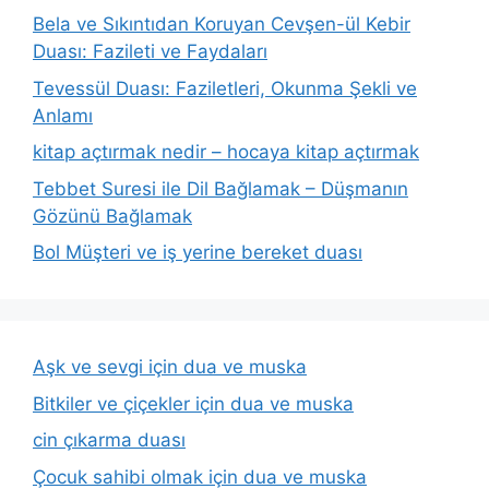
Bela ve Sıkıntıdan Koruyan Cevşen-ül Kebir
Duası: Fazileti ve Faydaları
Tevessül Duası: Faziletleri, Okunma Şekli ve
Anlamı
kitap açtırmak nedir – hocaya kitap açtırmak
Tebbet Suresi ile Dil Bağlamak – Düşmanın
Gözünü Bağlamak
Bol Müşteri ve iş yerine bereket duası
Aşk ve sevgi için dua ve muska
Bitkiler ve çiçekler için dua ve muska
cin çıkarma duası
Çocuk sahibi olmak için dua ve muska