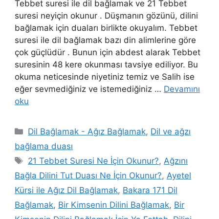
Tebbet suresi ile dil bağlamak ve 21 Tebbet
suresi neyiçin okunur . Düşmanın gözünü, dilini
bağlamak için duaları birlikte okuyalım. Tebbet
suresi ile dil bağlamak bazı din alimlerine göre
çok güçlüdür . Bunun için abdest alarak Tebbet
suresinin 48 kere okunması tavsiye ediliyor. Bu
okuma neticesinde niyetiniz temiz ve Salih ise
eğer sevmediğiniz ve istemediğiniz …
Devamını
oku
Dil Bağlamak - Ağız Bağlamak
,
Dil ve ağzı
bağlama duası
21 Tebbet Suresi Ne İçin Okunur?
,
Ağzını
Bağla Dilini Tut Duası Ne İçin Okunur?
,
Ayetel
Kürsi ile Ağız Dil Bağlamak
,
Bakara 171 Dil
Bağlamak
,
Bir Kimsenin Dilini Bağlamak
,
Bir