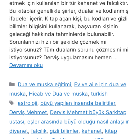
etmek için kullanılan bir tür kehanet ve falcılıktır.
Bu kitaplar genellikle şiirler, dualar ve kodlanmış
ifadeler içerir. Kitap açan kişi, bu kodları ve gizli
bilimler bilgisini kullanarak, başvuran kişinin
geleceği hakkında tahminlerde bulunabilir.
Sorunlarınızı hızlı bir şekilde çözmek mi
istiyorsunuz? Tüm duaların sorunu çözmesini mi
istiyorsunuz? Derviş uygulamasını hemen …
Devamını oku
Dua ve muska eğitimi
,
Ev ve aile için dua ve
muska
,
Hicab ve Dua ve muska
,
turkish
astroloji
,
büyü yapılan insanda belirtiler
,
Derviş Mehmet
,
Dervis Mehmet büyük Sarkitap
ustası
,
eşler arasında büyü olduğu nasıl anlaşılır
diyanet
,
falcılık
,
gizli bilimler
,
kehanet
,
kitap