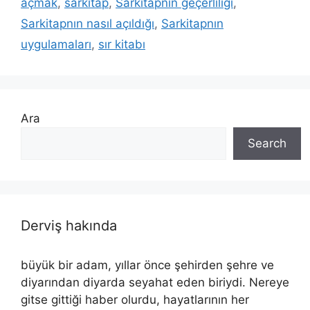
açmak
,
sarkitap
,
Sarkitapnın geçerliliği
,
Sarkitapnın nasıl açıldığı
,
Sarkitapnın
uygulamaları
,
sır kitabı
Ara
Search
Derviş hakında
büyük bir adam, yıllar önce şehirden şehre ve
diyarından diyarda seyahat eden biriydi. Nereye
gitse gittiği haber olurdu, hayatlarının her