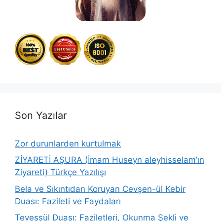
Son Yazılar
Zor durunlarden kurtulmak
ZİYARETİ AŞURA (İmam Huseyn aleyhisselam’ın
Ziyareti) Türkçe Yazılışı
Bela ve Sıkıntıdan Koruyan Cevşen-ül Kebir
Duası: Fazileti ve Faydaları
Tevessül Duası: Faziletleri, Okunma Şekli ve