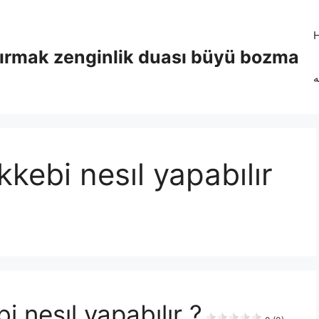
tırmak zenginlik duası büyü bozma
ه
kebi nesıl yapabılır
 nesıl yapabılır ?