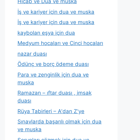
Hicab ve Dua ve muska
İş ve kariyer için dua ve muska
İş ve kariyer için dua ve muska
kaybolan eşya için dua
Medyum hocaları ve Cinci hocaları
nazar duası
Ödünç ve borç ödeme duası
Para ve zenginlik için dua ve
muska
Ramazan – ıftar duası , imsak
duası
Rüya Tabirleri – A'dan Z'ye
Sınavlarda başarılı olmak için dua
ve muska
Sorunları çözmek için dua ve