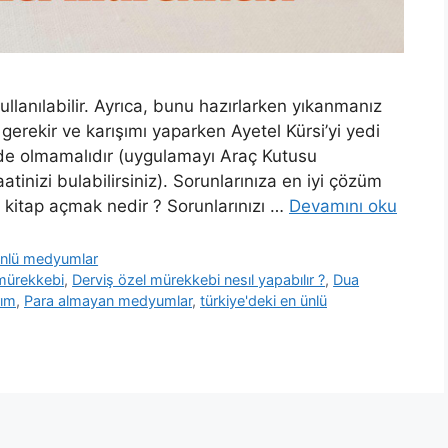
lanılabilir. Ayrıca, bunu hazırlarken yıkanmanız
erekir ve karışımı yaparken Ayetel Kürsi’yi yedi
nde olmamalıdır (uygulamayı Araç Kutusu
tinizi bulabilirsiniz). Sorunlarınıza en iyi çözüm
? kitap açmak nedir ? Sorunlarınızı …
Devamını oku
 ünlü medyumlar
 mürekkebi
,
Derviş özel mürekkebi nesıl yapabılır ?
,
Dua
rım
,
Para almayan medyumlar
,
türkiye'deki en ünlü