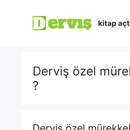
kitap aç
Derviş özel mürek
?
Derviş özel mürekkebi