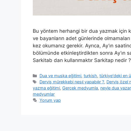
Bu yöntem herhangi bir dua yazmak için kul
ve bayanların adet günlerinde olmamaları g
kez okumanız gerekir. Ayrıca, Ay’ın saati
bölümünde etkinleştirdikten sonra Ay’ın saa
Sarkitab dan kullanmaktır Sarkitap nedir 
Dua ve muska eğitimi
,
turkish
,
türkiye'deki en
Derviş mürekkebi nesıl yapabılır ?
,
Derviş özel
yazma eğitimi
,
Gerçek medyumla
,
neyle dua yaza
medyumlar
Yorum yap