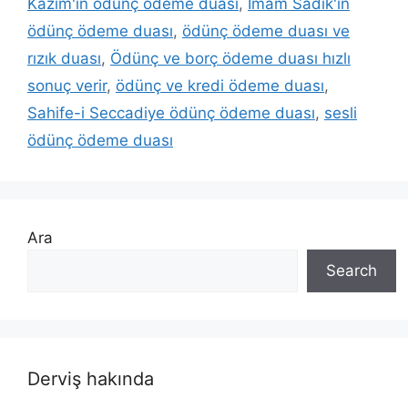
Kazım'ın ödünç ödeme duası
,
İmam Sadık'ın
ödünç ödeme duası
,
ödünç ödeme duası ve
rızık duası
,
Ödünç ve borç ödeme duası hızlı
sonuç verir
,
ödünç ve kredi ödeme duası
,
Sahife-i Seccadiye ödünç ödeme duası
,
sesli
ödünç ödeme duası
Ara
Search
Derviş hakında