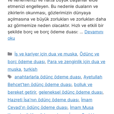
etmenizi engelleyen. Bu nedenle duaların ve
zikirlerin okunması, gözlerimizin dünyaya
açılmasına ve büyük zorlukları ve zorlukları daha
az görmemize neden olacaktır. Hızlı ve etkili bir
şekilde borç ve borç ödeme duası: …
Devamını
oku
İş ve kariyer için dua ve muska
,
Ödünç ve
borç ödeme duası
,
Para ve zenginlik için dua ve
muska
,
turkish
anahtarlarla ödünç ödeme duası
,
Ayetullah
Behcet'ten ödünç ödeme duası
,
bolluk ve
bereket getirir
,
geleneksel ödünç ödeme duası
,
Hazreti İsa'nın ödünç ödeme duası
,
İmam
Cevad'ın ödünç ödeme duası
,
İmam Musa