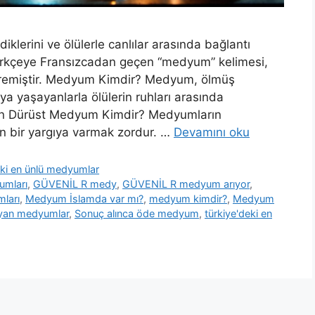
iklerini ve ölülerle canlılar arasında bağlantı
. Türkçeye Fransızcadan geçen “medyum” kelimesi,
üremiştir. Medyum Kimdir? Medyum, ölmüş
ya yaşayanlarla ölülerin ruhları arasında
. En Dürüst Medyum Kimdir? Medyumların
in bir yargıya varmak zordur. …
Devamını oku
eki en ünlü medyumlar
umları
,
GÜVENİL R medy
,
GÜVENİL R medyum arıyor
,
ları
,
Medyum İslamda var mı?
,
medyum kimdir?
,
Medyum
yan medyumlar
,
Sonuç alınca öde medyum
,
türkiye'deki en