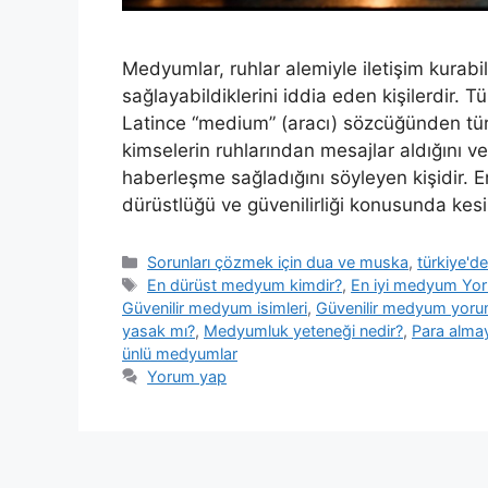
Medyumlar, ruhlar alemiyle iletişim kurabild
sağlayabildiklerini iddia eden kişilerdir
Latince “medium” (aracı) sözcüğünden t
kimselerin ruhlarından mesajlar aldığını ve
haberleşme sağladığını söyleyen kişidir
dürüstlüğü ve güvenilirliği konusunda kes
Sorunları çözmek için dua ve muska
,
türkiye'd
En dürüst medyum kimdir?
,
En iyi medyum Yor
Güvenilir medyum isimleri
,
Güvenilir medyum yorum
yasak mı?
,
Medyumluk yeteneği nedir?
,
Para alma
ünlü medyumlar
Yorum yap