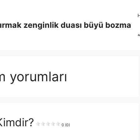
tırmak zenginlik duası büyü bozma
ه
m yorumları
imdir?
0 (0)