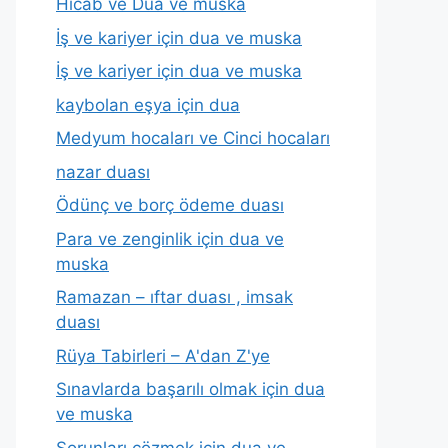
Hicab ve Dua ve muska
İş ve kariyer için dua ve muska
İş ve kariyer için dua ve muska
kaybolan eşya için dua
Medyum hocaları ve Cinci hocaları
nazar duası
Ödünç ve borç ödeme duası
Para ve zenginlik için dua ve
muska
Ramazan – ıftar duası , imsak
duası
Rüya Tabirleri – A'dan Z'ye
Sınavlarda başarılı olmak için dua
ve muska
Sorunları çözmek için dua ve