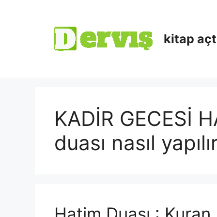
kitap aç
KADİR GECESİ H
duası nasıl yapılı
Hatim Duası : Kuran