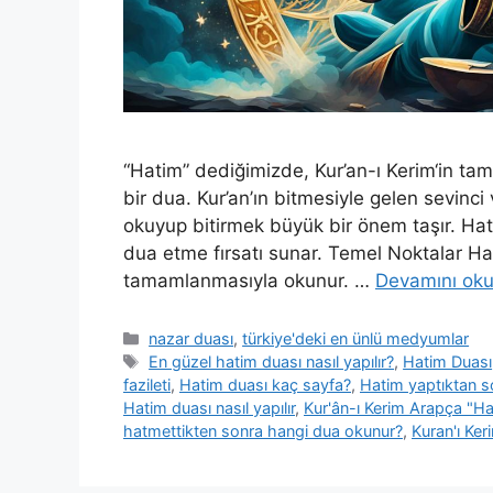
“Hatim” dediğimizde, Kur’an-ı Kerim‘in ta
bir dua. Kur’an’ın bitmesiyle gelen sevinci
okuyup bitirmek büyük bir önem taşır. Hat
dua etme fırsatı sunar. Temel Noktalar Ha
tamamlanmasıyla okunur. …
Devamını ok
nazar duası
,
türkiye'deki en ünlü medyumlar
En güzel hatim duası nasıl yapılır?
,
Hatim Duası
fazileti
,
Hatim duası kaç sayfa?
,
Hatim yaptıktan s
Hatim duası nasıl yapılır
,
Kur'ân-ı Kerim Arapça "Ha
hatmettikten sonra hangi dua okunur?
,
Kuran'ı Ker