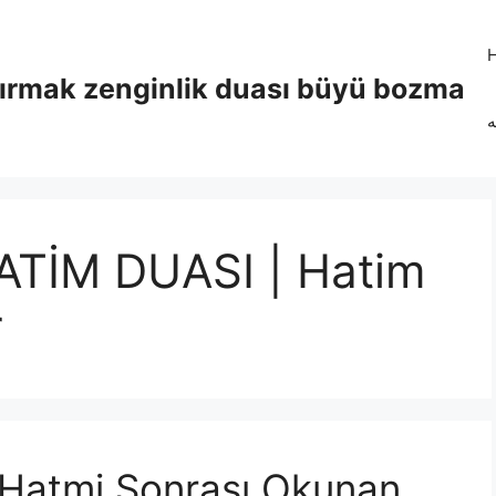
tırmak zenginlik duası büyü bozma
ه
ATİM DUASI | Hatim
r
 Hatmi Sonrası Okunan