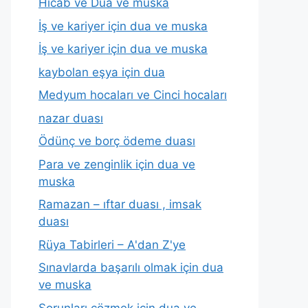
Hicab ve Dua ve muska
İş ve kariyer için dua ve muska
İş ve kariyer için dua ve muska
kaybolan eşya için dua
Medyum hocaları ve Cinci hocaları
nazar duası
Ödünç ve borç ödeme duası
Para ve zenginlik için dua ve
muska
Ramazan – ıftar duası , imsak
duası
Rüya Tabirleri – A'dan Z'ye
Sınavlarda başarılı olmak için dua
ve muska
Sorunları çözmek için dua ve