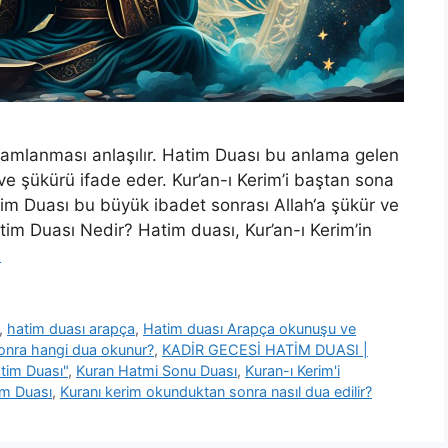
mamlanması anlaşılır. Hatim Duası bu anlama gelen
 ve şükürü ifade eder. Kur’an-ı Kerim’i baştan sona
im Duası bu büyük ibadet sonrası Allah‘a şükür ve
tim Duası Nedir? Hatim duası, Kur’an-ı Kerim’in
u
,
hatim duası arapça
,
Hatim duası Arapça okunuşu ve
onra hangi dua okunur?
,
KADİR GECESİ HATİM DUASI |
tim Duası"
,
Kuran Hatmi Sonu Duası
,
Kuran-ı Kerim'i
im Duası
,
Kuranı kerim okunduktan sonra nasıl dua edilir?