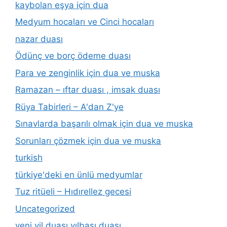
kaybolan eşya için dua
Medyum hocaları ve Cinci hocaları
nazar duası
Ödünç ve borç ödeme duası
Para ve zenginlik için dua ve muska
Ramazan – ıftar duası , imsak duası
Rüya Tabirleri – A'dan Z'ye
Sınavlarda başarılı olmak için dua ve muska
Sorunları çözmek için dua ve muska
turkish
türkiye'deki en ünlü medyumlar
Tuz ritüeli – Hıdırellez gecesi
Uncategorized
yeni yil duası yılbaşı duası