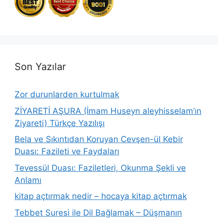
Son Yazılar
Zor durunlarden kurtulmak
ZİYARETİ AŞURA (İmam Huseyn aleyhisselam’ın
Ziyareti) Türkçe Yazılışı
Bela ve Sıkıntıdan Koruyan Cevşen-ül Kebir
Duası: Fazileti ve Faydaları
Tevessül Duası: Faziletleri, Okunma Şekli ve
Anlamı
kitap açtırmak nedir – hocaya kitap açtırmak
Tebbet Suresi ile Dil Bağlamak – Düşmanın