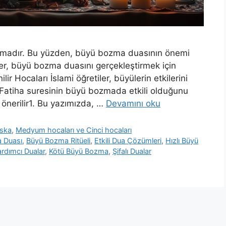
lamadır. Bu yüzden, büyü bozma duasının önemi
ler, büyü bozma duasını gerçekleştirmek için
r Hocaları İslami öğretiler, büyülerin etkilerini
r. Fatiha suresinin büyü bozmada etkili olduğunu
 önerilir1. Bu yazımızda, …
Devamını oku
uska
,
Medyum hocaları ve Cinci hocaları
 Duası
,
Büyü Bozma Ritüeli
,
Etkili Dua Çözümleri
,
Hızlı Büyü
rdımcı Dualar
,
Kötü Büyü Bozma
,
Şifalı Dualar