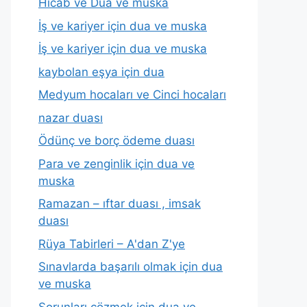
Hicab ve Dua ve muska
İş ve kariyer için dua ve muska
İş ve kariyer için dua ve muska
kaybolan eşya için dua
Medyum hocaları ve Cinci hocaları
nazar duası
Ödünç ve borç ödeme duası
Para ve zenginlik için dua ve
muska
Ramazan – ıftar duası , imsak
duası
Rüya Tabirleri – A'dan Z'ye
Sınavlarda başarılı olmak için dua
ve muska
Sorunları çözmek için dua ve