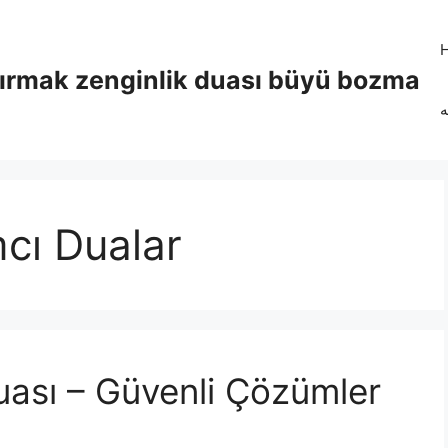
tırmak zenginlik duası büyü bozma
ه
cı Dualar
uası – Güvenli Çözümler