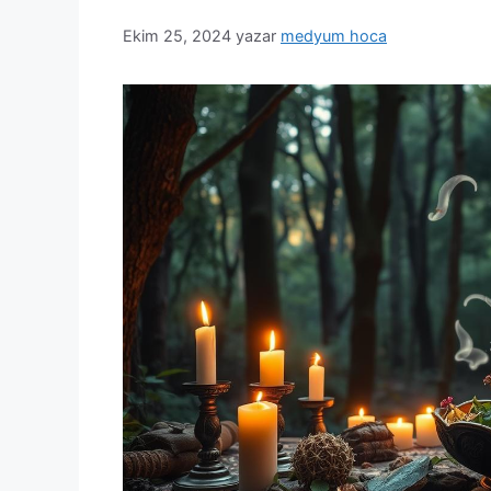
Ekim 25, 2024
yazar
medyum hoca