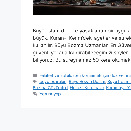
Büyü, İslam dinince yasaklanan bir uygu
büyük. Kur’an-ı Kerim’deki ayetler ve sure
kullanılır. Büyü Bozma Uzmanları En Güvenili
güvenli yollarla kaldırabileceğimizi söyle
biliyoruz. Bu sureyi en az 50 kere okumak
Felaket ve kötülükten korunmak için dua ve m
büyü belirtileri
,
Büyü Bozan Dualar
,
Büyü bozma
Bozma Çözümleri
,
Hususi Korumalar
,
Korumaya Ya
Yorum yap