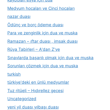
kaybolan eşya için dua
Medyum hocaları ve Cinci hocaları
nazar duası
Ödünç ve borç ödeme duası
Para ve zenginlik için dua ve muska
Ramazan – ıftar duası , imsak duası
Rüya Tabirleri – A'dan Z'ye
Sınavlarda başarılı olmak için dua ve muska
Sorunları çözmek için dua ve muska
turkish
türkiye'deki en ünlü medyumlar
Tuz ritüeli – Hıdırellez gecesi
Uncategorized
yeni yil duası yılbaşı duası