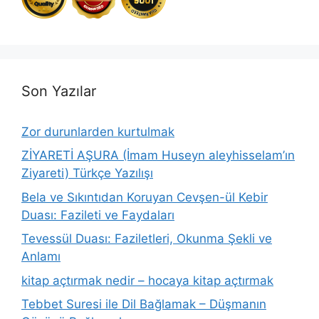
Son Yazılar
Zor durunlarden kurtulmak
ZİYARETİ AŞURA (İmam Huseyn aleyhisselam’ın
Ziyareti) Türkçe Yazılışı
Bela ve Sıkıntıdan Koruyan Cevşen-ül Kebir
Duası: Fazileti ve Faydaları
Tevessül Duası: Faziletleri, Okunma Şekli ve
Anlamı
kitap açtırmak nedir – hocaya kitap açtırmak
Tebbet Suresi ile Dil Bağlamak – Düşmanın