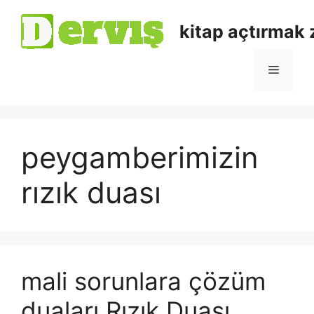
kitap açtırmak
peygamberimizin
rızık duası
mali sorunlara çözüm
duaları Rızık Duası