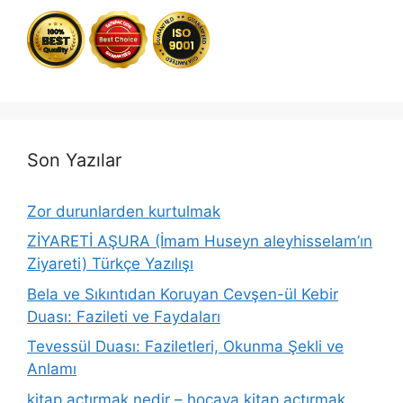
Son Yazılar
Zor durunlarden kurtulmak
ZİYARETİ AŞURA (İmam Huseyn aleyhisselam’ın
Ziyareti) Türkçe Yazılışı
Bela ve Sıkıntıdan Koruyan Cevşen-ül Kebir
Duası: Fazileti ve Faydaları
Tevessül Duası: Faziletleri, Okunma Şekli ve
Anlamı
kitap açtırmak nedir – hocaya kitap açtırmak