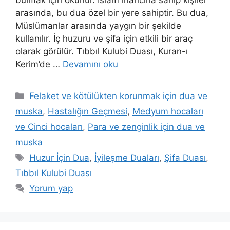
bulmak için okunur. İslam inancına sahip kişiler
arasında, bu dua özel bir yere sahiptir. Bu dua,
Müslümanlar arasında yaygın bir şekilde
kullanılır. İç huzuru ve şifa için etkili bir araç
olarak görülür. Tıbbıl Kulubi Duası, Kuran-ı
Kerim’de …
Devamını oku
Felaket ve kötülükten korunmak için dua ve
muska
,
Hastalığın Geçmesi
,
Medyum hocaları
ve Cinci hocaları
,
Para ve zenginlik için dua ve
muska
Huzur İçin Dua
,
İyileşme Duaları
,
Şifa Duası
,
Tıbbıl Kulubi Duası
Yorum yap