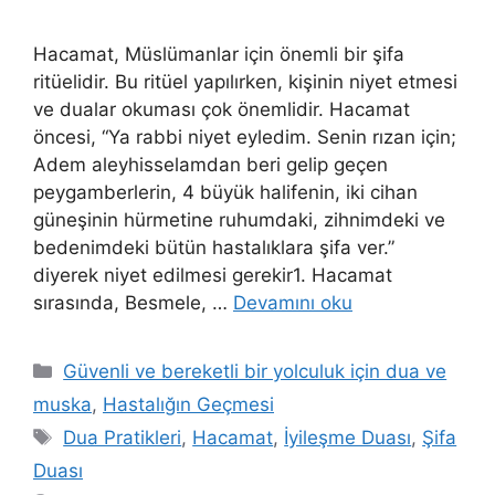
Hacamat, Müslümanlar için önemli bir şifa
ritüelidir. Bu ritüel yapılırken, kişinin niyet etmesi
ve dualar okuması çok önemlidir. Hacamat
öncesi, “Ya rabbi niyet eyledim. Senin rızan için;
Adem aleyhisselamdan beri gelip geçen
peygamberlerin, 4 büyük halifenin, iki cihan
güneşinin hürmetine ruhumdaki, zihnimdeki ve
bedenimdeki bütün hastalıklara şifa ver.”
diyerek niyet edilmesi gerekir1. Hacamat
sırasında, Besmele, …
Devamını oku
Güvenli ve bereketli bir yolculuk için dua ve
muska
,
Hastalığın Geçmesi
Dua Pratikleri
,
Hacamat
,
İyileşme Duası
,
Şifa
Duası