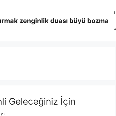
tırmak zenginlik duası büyü bozma
ه
li Geleceğiniz İçin
 (1)