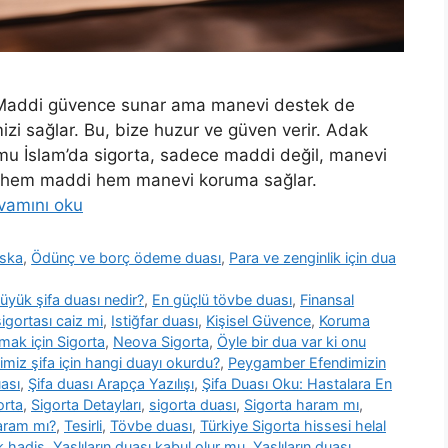
r. Maddi güvence sunar ama manevi destek de
izi sağlar. Bu, bize huzur ve güven verir. Adak
mu İslam’da sigorta, sadece maddi değil, manevi
rta hem maddi hem manevi koruma sağlar.
vamını oku
uska
,
Ödünç ve borç ödeme duası
,
Para ve zenginlik için dua
üyük şifa duası nedir?
,
En güçlü tövbe duası
,
Finansal
igortası caiz mi
,
Istiğfar duası
,
Kişisel Güvence
,
Koruma
mak için Sigorta
,
Neova Sigorta
,
Öyle bir dua var ki onu
iz şifa için hangi duayı okurdu?
,
Peygamber Efendimizin
uası
,
Şifa duası Arapça Yazılışı
,
Şifa Duası Oku: Hastalara En
orta
,
Sigorta Detayları
,
sigorta duası
,
Sigorta haram mı
,
haram mı?
,
Tesirli
,
Tövbe duası
,
Türkiye Sigorta hissesi helal
k hadis
,
Yaşlıların duası kabul olur mu
,
Yaşlıların duası