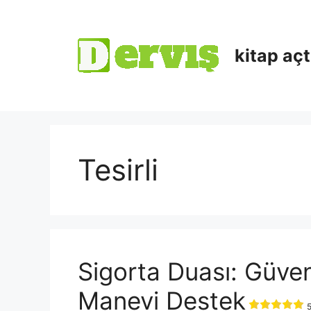
kitap aç
Tesirli
Sigorta Duası: Güven
Manevi Destek
5