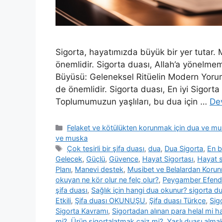
Sigorta, hayatımızda büyük bir yer tuta
önemlidir. Sigorta duası, Allah’a yönelmem
Büyüsü: Geleneksel Ritüelin Modern Yoru
de önemlidir. Sigorta duası, En iyi Sigo
Toplumumuzun yaşlıları, bu dua için …
De
Felaket ve kötülükten korunmak için dua ve m
ve muska
Çok tesirli bir şifa duası
,
dua
,
Dua Sigorta
,
En b
Gelecek
,
Güçlü
,
Güvence
,
Hayat Sigortası
,
Hayat s
Planı
,
Manevi destek
,
Musibet ve Belalardan Korun
okuyan ne kör olur ne felç olur?
,
Peygamber Efendim
şifa duası
,
Sağlık için hangi dua okunur? sigorta d
Etkili
,
Şifa duası OKUNUŞU
,
Şifa duası Türkçe
,
Sig
Sigorta Kavramı
,
Sigortadan alınan para helal mi 
mi?
,
Ürün sigortalatmak caiz mi?
,
Yaşlı duası alma