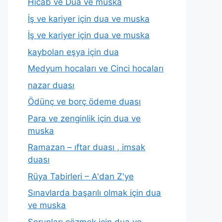
Hicab ve Dua ve muska
İş ve kariyer için dua ve muska
İş ve kariyer için dua ve muska
kaybolan eşya için dua
Medyum hocaları ve Cinci hocaları
nazar duası
Ödünç ve borç ödeme duası
Para ve zenginlik için dua ve
muska
Ramazan – ıftar duası , imsak
duası
Rüya Tabirleri – A'dan Z'ye
Sınavlarda başarılı olmak için dua
ve muska
Sorunları çözmek için dua ve