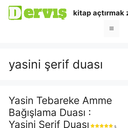
kitap açtırmak
yasini şerif duası
Yasin Tebareke Amme
Bağışlama Duası :
Yasini Şerif Duası
5