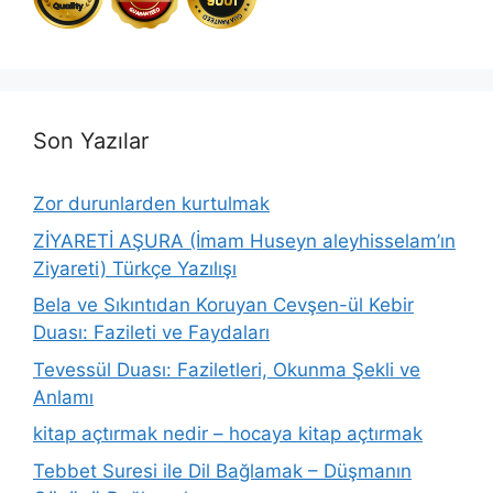
Son Yazılar
Zor durunlarden kurtulmak
ZİYARETİ AŞURA (İmam Huseyn aleyhisselam’ın
Ziyareti) Türkçe Yazılışı
Bela ve Sıkıntıdan Koruyan Cevşen-ül Kebir
Duası: Fazileti ve Faydaları
Tevessül Duası: Faziletleri, Okunma Şekli ve
Anlamı
kitap açtırmak nedir – hocaya kitap açtırmak
Tebbet Suresi ile Dil Bağlamak – Düşmanın