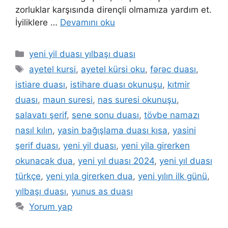
zorluklar karşısında dirençli olmamıza yardım et.
İyiliklere …
Devamını oku
yeni yil duası yılbaşı duası
ayetel kursi
,
ayetel kürsi oku
,
fərəc duası
,
istiare duası
,
istihare duası okunuşu
,
kıtmir
duası
,
maun suresi
,
nas suresi okunuşu
,
salavatı şerif
,
sene sonu duası
,
tövbe namazı
nasıl kılın
,
yasin bağışlama duası kısa
,
yasini
şerif duası
,
yeni yil duası
,
yeni yila girerken
okunacak dua
,
yeni yıl duası 2024
,
yeni yıl duası
türkçe
,
yeni yıla girerken dua
,
yeni yılın ilk günü
,
yılbaşı duası
,
yunus as duası
Yorum yap