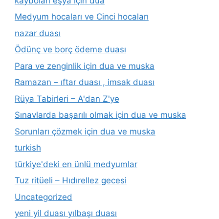
kaybolan eşya için dua
Medyum hocaları ve Cinci hocaları
nazar duası
Ödünç ve borç ödeme duası
Para ve zenginlik için dua ve muska
Ramazan – ıftar duası , imsak duası
Rüya Tabirleri – A'dan Z'ye
Sınavlarda başarılı olmak için dua ve muska
Sorunları çözmek için dua ve muska
turkish
türkiye'deki en ünlü medyumlar
Tuz ritüeli – Hıdırellez gecesi
Uncategorized
yeni yil duası yılbaşı duası