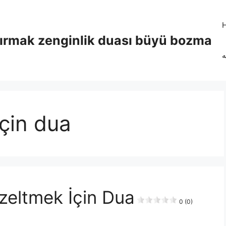
tırmak zenginlik duası büyü bozma
ه
çin dua
zeltmek İçin Dua
0 (0)