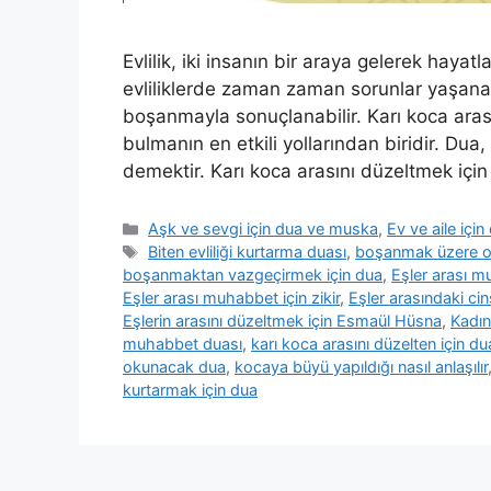
Evlilik, iki insanın bir araya gelerek hayatlar
evliliklerde zaman zaman sorunlar yaşanabili
boşanmayla sonuçlanabilir. Karı koca ara
bulmanın en etkili yollarından biridir. Du
demektir. Karı koca arasını düzeltmek iç
Aşk ve sevgi için dua ve muska
,
Ev ve aile içi
Biten evliliği kurtarma duası
,
boşanmak üzere ola
boşanmaktan vazgeçirmek için dua
,
Eşler arası m
Eşler arası muhabbet için zikir
,
Eşler arasındaki ci
Eşlerin arasını düzeltmek için Esmaül Hüsna
,
Kadın
muhabbet duası
,
karı koca arasını düzelten için du
okunacak dua
,
kocaya büyü yapıldığı nasıl anlaşılır
kurtarmak için dua