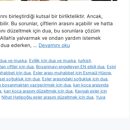
ını birleştirdiği kutsal bir birlikteliktir. Ancak,
r. Bu sorunlar, çiftlerin arasını açabilir ve hatta
sını düzeltmek için dua, bu sorunlara çözüm
a, Allah‘a yalvarmak ve ondan yardım istemek
in dua ederken, …
Devamını oku
n dua ve muska
,
Evlilik için dua ve muska
,
turkish
n çiftler için dua
,
Boşanmayı engelleyen EN etkili dua
,
Eşini
uhabbet için dua
,
Eşler arası muhabbet için Esmaül Hüsna
,
nsel soğukluk için dua
,
Eşler arasındaki soğukluk için dua
,
ı boşanmaktan vazgeçirmek için dua
,
karı koca arasında
a
,
karı koca arasını düzeltmek için dua
,
Kavgalı eşler için
,
Nihat Hatipoğlu eşler arasını düzeltmek için dua
,
Yuva