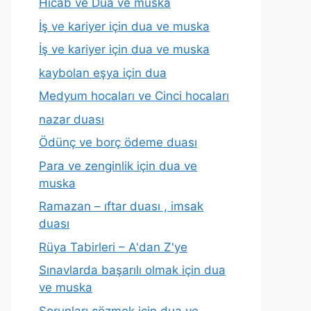
Hicab ve Dua ve muska
İş ve kariyer için dua ve muska
İş ve kariyer için dua ve muska
kaybolan eşya için dua
Medyum hocaları ve Cinci hocaları
nazar duası
Ödünç ve borç ödeme duası
Para ve zenginlik için dua ve
muska
Ramazan – ıftar duası , imsak
duası
Rüya Tabirleri – A'dan Z'ye
Sınavlarda başarılı olmak için dua
ve muska
Sorunları çözmek için dua ve