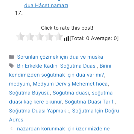
dua Hâcet namazı
Click to rate this post!
[Total:
0
Average:
0
]
Sorunları çözmek için dua ve muska
Bir Erkekle Kadını Soğutma Duası
,
Birini
kendimizden soğutmak için dua var mı?
,
medyum
,
Medyum Derviş Mehemet hoca
,
Soğutma Büyüsü
,
Soğutma duası
,
soğutma
duası kaç kere okunur
,
Soğutma Duası Tarifi
,
Soğutma Duası Yapmak :
,
Soğutma İçin Doğru
Adres
nazardan korunmak için üzerimizde ne