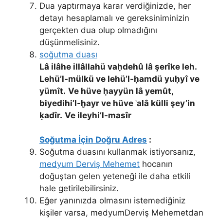
Dua yaptırmaya karar verdiğinizde, her
detayı hesaplamalı ve gereksiniminizin
gerçekten dua olup olmadığını
düşünmelisiniz.
soğutma duası
Lâ ilâhe illâllahü vaḥdehû lâ şerîke leh.
Lehü’l-mülkü ve lehü’l-ḥamdü yuḥyî ve
yümît.
Ve hüve ḥayyün lâ yemût,
biyedihi’l-ḫayr ve hüve ʿalâ külli şey’in
ḳadîr.
Ve ileyhi’l-masîr
Soğutma İçin Doğru Adres
:
Soğutma duasını kullanmak istiyorsanız,
medyum Derviş Mehemet
hocanın
doğuştan gelen yeteneği ile daha etkili
hale getirilebilirsiniz.
Eğer yanınızda olmasını istemediğiniz
kişiler varsa, medyumDerviş Mehemetdan