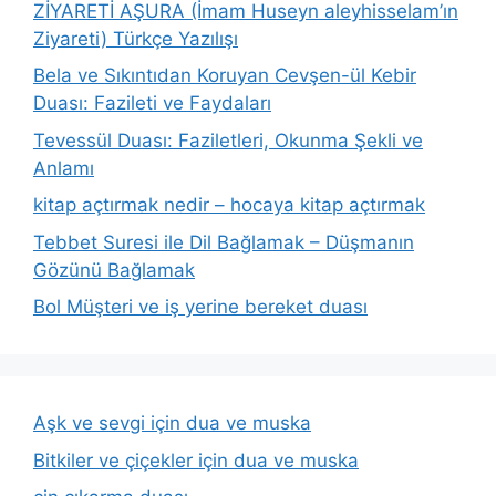
ZİYARETİ AŞURA (İmam Huseyn aleyhisselam’ın
Ziyareti) Türkçe Yazılışı
Bela ve Sıkıntıdan Koruyan Cevşen-ül Kebir
Duası: Fazileti ve Faydaları
Tevessül Duası: Faziletleri, Okunma Şekli ve
Anlamı
kitap açtırmak nedir – hocaya kitap açtırmak
Tebbet Suresi ile Dil Bağlamak – Düşmanın
Gözünü Bağlamak
Bol Müşteri ve iş yerine bereket duası
Aşk ve sevgi için dua ve muska
Bitkiler ve çiçekler için dua ve muska