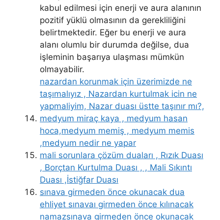
kabul edilmesi için enerji ve aura alanının
pozitif yüklü olmasının da gerekliliğini
belirtmektedir. Eğer bu enerji ve aura
alanı olumlu bir durumda değilse, dua
işleminin başarıya ulaşması mümkün
olmayabilir.
nazardan korunmak için üzerimizde ne
taşımalıyız , Nazardan kurtulmak icin ne
yapmaliyim, Nazar duası üstte taşınır mı?,
medyum miraç kaya , medyum hasan
hoca,medyum memiş , medyum memis
,medyum nedir ne yapar
mali sorunlara çözüm duaları , Rızık Duası
, Borçtan Kurtulma Duası , , Mali Sıkıntı
Duası ,İstiğfar Duası
sınava girmeden önce okunacak dua
ehliyet sınavaı girmeden önce kılınacak
namazsınava girmeden önce okunacak