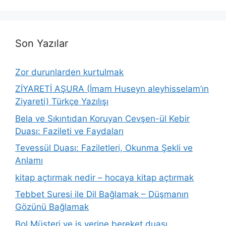
Son Yazılar
Zor durunlarden kurtulmak
ZİYARETİ AŞURA (İmam Huseyn aleyhisselam’ın
Ziyareti) Türkçe Yazılışı
Bela ve Sıkıntıdan Koruyan Cevşen-ül Kebir
Duası: Fazileti ve Faydaları
Tevessül Duası: Faziletleri, Okunma Şekli ve
Anlamı
kitap açtırmak nedir – hocaya kitap açtırmak
Tebbet Suresi ile Dil Bağlamak – Düşmanın
Gözünü Bağlamak
Bol Müşteri ve iş yerine bereket duası