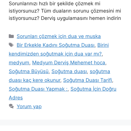
Sorunlarınızı hızlı bir şekilde çözmek mi
istiyorsunuz? Tüm duaların sorunu çözmesini mi
istiyorsunuz? Derviş uygulamasını hemen indirin
Sorunları çözmek için dua ve muska
Bir Erkekle Kadını Soğutma Duası
,
Birini
kendimizden soğutmak için dua var mı?
,
medyum
,
Medyum Derviş Mehemet hoca
,
Soğutma Büyüsü
,
Soğutma duası
,
soğutma
duası kaç kere okunur
,
Soğutma Duası Tarifi
,
Soğutma Duası Yapmak :
,
Soğutma İçin Doğru
Adres
Yorum yap