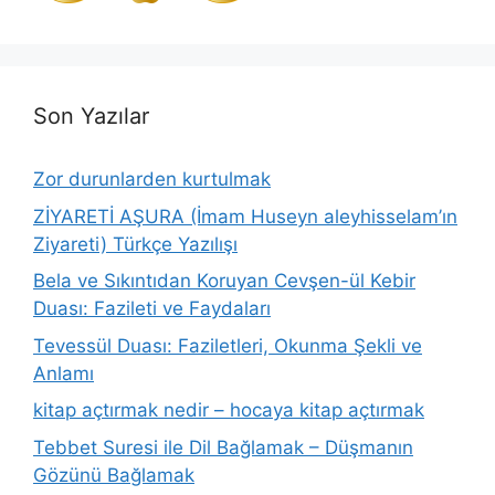
Son Yazılar
Zor durunlarden kurtulmak
ZİYARETİ AŞURA (İmam Huseyn aleyhisselam’ın
Ziyareti) Türkçe Yazılışı
Bela ve Sıkıntıdan Koruyan Cevşen-ül Kebir
Duası: Fazileti ve Faydaları
Tevessül Duası: Faziletleri, Okunma Şekli ve
Anlamı
kitap açtırmak nedir – hocaya kitap açtırmak
Tebbet Suresi ile Dil Bağlamak – Düşmanın
Gözünü Bağlamak