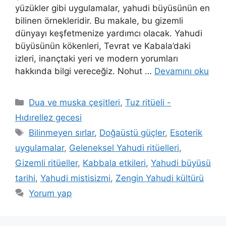
yüzükler gibi uygulamalar, yahudi büyüsünün en
bilinen örnekleridir. Bu makale, bu gizemli
dünyayı keşfetmenize yardımcı olacak. Yahudi
büyüsünün kökenleri, Tevrat ve Kabala’daki
izleri, inançtaki yeri ve modern yorumları
hakkında bilgi vereceğiz. Nohut …
Devamını oku
Dua ve muska çeşitleri
,
Tuz ritüeli -
Hıdırellez gecesi
Bilinmeyen sırlar
,
Doğaüstü güçler
,
Esoterik
uygulamalar
,
Geleneksel Yahudi ritüelleri
,
Gizemli ritüeller
,
Kabbala etkileri
,
Yahudi büyüsü
tarihi
,
Yahudi mistisizmi
,
Zengin Yahudi kültürü
Yorum yap