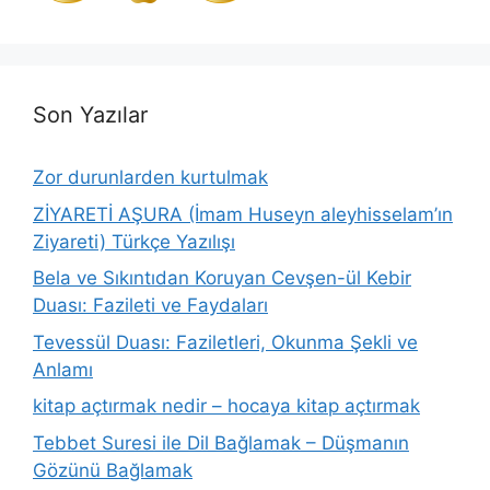
Son Yazılar
Zor durunlarden kurtulmak
ZİYARETİ AŞURA (İmam Huseyn aleyhisselam’ın
Ziyareti) Türkçe Yazılışı
Bela ve Sıkıntıdan Koruyan Cevşen-ül Kebir
Duası: Fazileti ve Faydaları
Tevessül Duası: Faziletleri, Okunma Şekli ve
Anlamı
kitap açtırmak nedir – hocaya kitap açtırmak
Tebbet Suresi ile Dil Bağlamak – Düşmanın
Gözünü Bağlamak