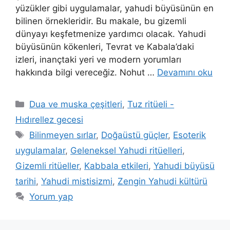
yüzükler gibi uygulamalar, yahudi büyüsünün en
bilinen örnekleridir. Bu makale, bu gizemli
dünyayı keşfetmenize yardımcı olacak. Yahudi
büyüsünün kökenleri, Tevrat ve Kabala’daki
izleri, inançtaki yeri ve modern yorumları
hakkında bilgi vereceğiz. Nohut …
Devamını oku
Dua ve muska çeşitleri
,
Tuz ritüeli -
Hıdırellez gecesi
Bilinmeyen sırlar
,
Doğaüstü güçler
,
Esoterik
uygulamalar
,
Geleneksel Yahudi ritüelleri
,
Gizemli ritüeller
,
Kabbala etkileri
,
Yahudi büyüsü
tarihi
,
Yahudi mistisizmi
,
Zengin Yahudi kültürü
Yorum yap