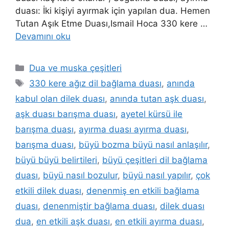
duası: İki kişiyi ayırmak için yapılan dua. Hemen
Tutan Aşık Etme Duası,Ismail Hoca 330 kere …
Devamını oku
Dua ve muska çeşitleri
330 kere ağız dil bağlama duası
,
anında
kabul olan dilek duası
,
anında tutan aşk duası
,
aşk duası barışma duası
,
ayetel kürsü ile
barışma duası
,
ayırma duası ayırma duası
,
barışma duası
,
büyü bozma büyü nasıl anlaşılır
,
büyü büyü belirtileri
,
büyü çeşitleri dil bağlama
duası
,
büyü nasıl bozulur
,
büyü nasıl yapılır
,
çok
etkili dilek duası
,
denenmiş en etkili bağlama
duası
,
denenmiştir bağlama duası
,
dilek duası
dua
,
en etkili aşk duası
,
en etkili ayırma duası
,