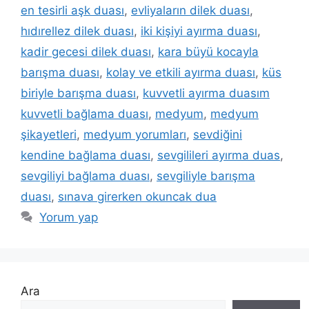
en tesirli aşk duası
,
evliyaların dilek duası
,
hıdırellez dilek duası
,
iki kişiyi ayırma duası
,
kadir gecesi dilek duası
,
kara büyü kocayla
barışma duası
,
kolay ve etkili ayırma duası
,
küs
biriyle barışma duası
,
kuvvetli ayırma duasım
kuvvetli bağlama duası
,
medyum
,
medyum
şikayetleri
,
medyum yorumları
,
sevdiğini
kendine bağlama duası
,
sevgilileri ayırma duas
,
sevgiliyi bağlama duası
,
sevgiliyle barışma
duası
,
sınava girerken okuncak dua
Yorum yap
Ara