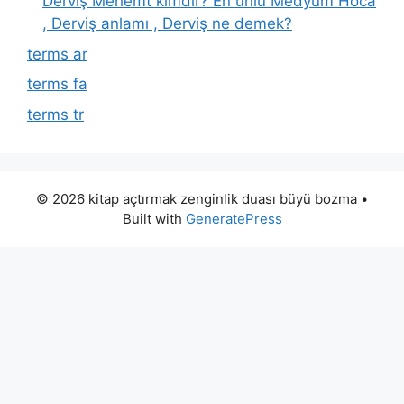
Derviş Mehemt kimdir? En ünlü Medyum Hoca
, Derviş anlamı , Derviş ne demek?
terms ar
terms fa
terms tr
© 2026 kitap açtırmak zenginlik duası büyü bozma
•
Built with
GeneratePress