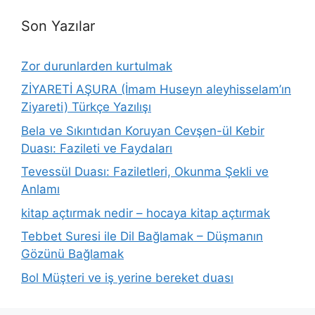
Son Yazılar
Zor durunlarden kurtulmak
ZİYARETİ AŞURA (İmam Huseyn aleyhisselam’ın
Ziyareti) Türkçe Yazılışı
Bela ve Sıkıntıdan Koruyan Cevşen-ül Kebir
Duası: Fazileti ve Faydaları
Tevessül Duası: Faziletleri, Okunma Şekli ve
Anlamı
kitap açtırmak nedir – hocaya kitap açtırmak
Tebbet Suresi ile Dil Bağlamak – Düşmanın
Gözünü Bağlamak
Bol Müşteri ve iş yerine bereket duası