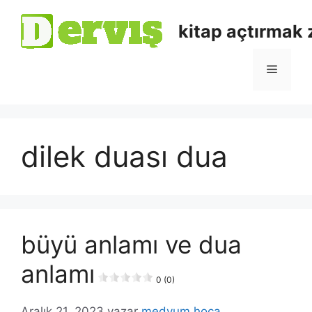
kitap açtırmak
dilek duası dua
büyü anlamı ve dua
anlamı
0 (0)
Aralık 21, 2023
yazar
medyum hoca