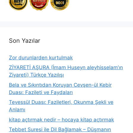
Son Yazılar
Zor durunlarden kurtulmak
ZİYARETİ AŞURA (İmam Huseyn aleyhisselam’ın
Ziyareti) Türkçe Yazılışı
Bela ve Sıkıntıdan Koruyan Cevşen-ül Kebir
Duası: Fazileti ve Faydaları
Tevessül Duası: Faziletleri, Okunma Şekli ve
Anlamı
kitap açtırmak nedir – hocaya kitap açtırmak
Tebbet Suresi ile Dil Bağlamak – Düşmanın