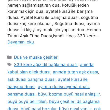
hemen sağlamlaştıran dua. kötülüklerden
korunmak için dua, ayetel kürsü ile barışma
duası: Ayetel Kürsi ile barışma duası. soğutma
duası kaç kere okunur , Soğutma duası, ayırma
duası: İki kişiyi ayırmak için yapılan dua. Hemen
Tutan Aşık Etme Duası,Ismail Hoca 330 kere …
Devamını oku
Dua ve muska çeşitleri
330 kere ağız dil bağlama duası
,
anında
kabul olan dilek duası
,
anında tutan aşk duası
,
aşk duası barışma duası
,
ayetel kürsü ile
barışma duası
,
ayırma duası ayırma duası
,
barışma duası
,
büyü bozma büyü nasıl anlaşılır
,
büyü büyü belirtileri
,
büyü çeşitleri dil bağlama
duası
,
büyü nasıl bozulur
,
büyü nasıl yapılır
,
çok