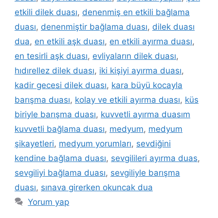
etkili dilek duası
,
denenmiş en etkili bağlama
duası
,
denenmiştir bağlama duası
,
dilek duası
dua
,
en etkili aşk duası
,
en etkili ayırma duası
,
en tesirli aşk duası
,
evliyaların dilek duası
,
hıdırellez dilek duası
,
iki kişiyi ayırma duası
,
kadir gecesi dilek duası
,
kara büyü kocayla
barışma duası
,
kolay ve etkili ayırma duası
,
küs
biriyle barışma duası
,
kuvvetli ayırma duasım
kuvvetli bağlama duası
,
medyum
,
medyum
şikayetleri
,
medyum yorumları
,
sevdiğini
kendine bağlama duası
,
sevgilileri ayırma duas
,
sevgiliyi bağlama duası
,
sevgiliyle barışma
duası
,
sınava girerken okuncak dua
Yorum yap