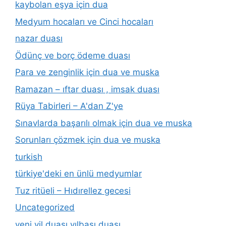
kaybolan eşya için dua
Medyum hocaları ve Cinci hocaları
nazar duası
Ödünç ve borç ödeme duası
Para ve zenginlik için dua ve muska
Ramazan – ıftar duası , imsak duası
Rüya Tabirleri – A'dan Z'ye
Sınavlarda başarılı olmak için dua ve muska
Sorunları çözmek için dua ve muska
turkish
türkiye'deki en ünlü medyumlar
Tuz ritüeli – Hıdırellez gecesi
Uncategorized
yeni yil duası yılbaşı duası