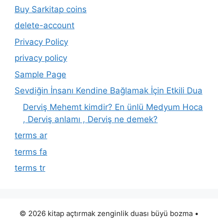
Buy Sarkitap coins
delete-account
Privacy Policy
privacy policy
Sample Page
Sevdiğin İnsanı Kendine Bağlamak İçin Etkili Dua
Derviş Mehemt kimdir? En ünlü Medyum Hoca
, Derviş anlamı , Derviş ne demek?
terms ar
terms fa
terms tr
© 2026 kitap açtırmak zenginlik duası büyü bozma
•