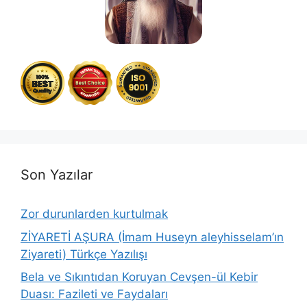
Son Yazılar
Zor durunlarden kurtulmak
ZİYARETİ AŞURA (İmam Huseyn aleyhisselam’ın
Ziyareti) Türkçe Yazılışı
Bela ve Sıkıntıdan Koruyan Cevşen-ül Kebir
Duası: Fazileti ve Faydaları