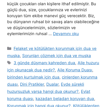
küçük çocukları olan kişilere ithaf edilmiştir. Bu
güçlü dua, size, çocuklarınıza ve evlerinizi
koruyan tüm ekibe manevi güç verecektir. Biz,
bu dünyanın ruhsal bir savaş alanı olabileceğine
ve düşüncelerimizin, sözlerimizin ve
eylemlerimizin ruhsal …
Devamını oku
Felaket ve kötülükten korunmak için dua ve
muska
,
Sorunları çözmek için dua ve muska
3 günde düşmanı kahreden dua
,
Aile huzuru
için okunacak dua nedir?
,
Aile Koruma Duası
,
birinden kurtulmak için dua
,
cinlerden korunma
duası
,
Dini Pratikler
,
Dualar
,
Evde sürekli
huzursuzluk varsa hangi dua okunur?
,
Evlat
koruma duası
,
kazadan beladan koruyan dua
,
Korunmak için hangi dua okunur?
,
Kötülüklerden