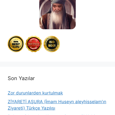
Son Yazılar
Zor durunlarden kurtulmak
ZİYARETİ AŞURA (İmam Huseyn aleyhisselam’ın
Ziyareti) Türkçe Yazılışı