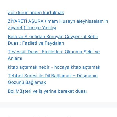
Zor durunlarden kurtulmak
ZİYARETİ AŞURA (İmam Huseyn aleyhisselam’ın
Ziyareti) Türkçe Yazılışı
Bela ve Sıkıntıdan Koruyan Cevşen-ül Kebir
Duası: Fazileti ve Faydaları
Tevessül Duası: Faziletleri, Okunma Şekli ve
Anlamı
kitap açtırmak nedir – hocaya kitap açtırmak
Tebbet Suresi ile Dil Bağlamak – Düşmanın
Gözünü Bağlamak
Bol Müşteri ve iş yerine bereket duası