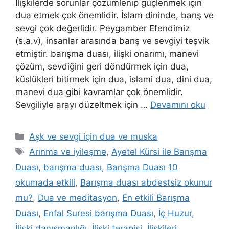
İlişkilerde sorunlar çözümlenip güçlenmek için
dua etmek çok önemlidir. İslam dininde, barış ve
sevgi çok değerlidir. Peygamber Efendimiz
(s.a.v), insanlar arasında barış ve sevgiyi teşvik
etmiştir. barışma duası, ilişki onarımı, manevi
çözüm, sevdiğini geri döndürmek için dua,
küslükleri bitirmek için dua, islami dua, dini dua,
manevi dua gibi kavramlar çok önemlidir.
Sevgiliyle arayı düzeltmek için …
Devamını oku
Aşk ve sevgi için dua ve muska
Arınma ve iyileşme
,
Ayetel Kürsi ile Barışma
Duası
,
barışma duası
,
Barışma Duası 10
okumada etkili
,
Barışma duası abdestsiz okunur
mu?
,
Dua ve meditasyon
,
En etkili Barışma
Duası
,
Enfal Suresi barışma Duası
,
İç Huzur
,
İlişki danışmanlığı
,
İlişki terapisi
,
İlişkileri