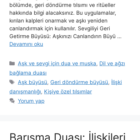
bölümde, geri döndürme tılsımı ve ritüeller
hakkında bilgi alacaksınız. Bu uygulamalar,
kırılan kalpleri onarmak ve aşkı yeniden
canlandırmak için kullanılır. Sevgiliyi Geri
Getirme Büyüsü: Aşkınızı Canlandırın Büyü …
Devamını oku
Aşk ve sevgi için dua ve muska
,
Dil ve ağzı
bağlama duası
Aşk büyüsü
,
Geri döndürme büyüsü
,
İlişki
danışmanlığı
,
Kişiye özel tılsımlar
Yorum yap
Barışma Duası: İlişkileri