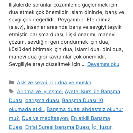
İlişkilerde sorunlar çözümlenip güçlenmek için
dua etmek çok önemlidir. İslam dininde, barış ve
sevgi çok değerlidir. Peygamber Efendimiz
(s.a.v), insanlar arasında barış ve sevgiyi teşvik
etmiştir. barışma duası, ilişki onarımı, manevi
çözüm, sevdiğini geri döndürmek için dua,
küslükleri bitirmek için dua, islami dua, dini dua,
manevi dua gibi kavramlar çok önemlidir.
Sevgiliyle arayı düzeltmek için …
Devamını oku
Aşk ve sevgi için dua ve muska
Arınma ve iyileşme
,
Ayetel Kürsi ile Barışma
Duası
,
barışma duası
,
Barışma Duası 10
okumada etkili
,
Barışma duası abdestsiz okunur
mu?
,
Dua ve meditasyon
,
En etkili Barışma
Duası
,
Enfal Suresi barışma Duası
,
İç Huzur
,