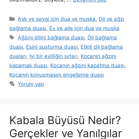
Aşk ve sevgi için dua ve muska
,
Dil ve ağzı
bağlama duası
,
Ev ve aile için dua ve muska
Ağzını dilini bağlama duası
,
Dil bağlama
duası
,
Eşini susturma duası
,
Etkili dil bağlama
duaları
,
İyi bir evliliğin sırları
,
Kocanın ağzını
kapamak duası
,
Kocanın ağzını kapatma duası
,
Kocanın konuşmasını engelleme duası
Yorum yap
Kabala Büyüsü Nedir?
Gerçekler ve Yanılgılar