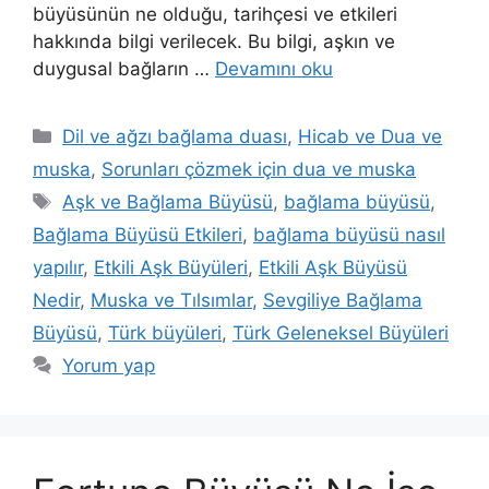
büyüsünün ne olduğu, tarihçesi ve etkileri
hakkında bilgi verilecek. Bu bilgi, aşkın ve
duygusal bağların …
Devamını oku
Dil ve ağzı bağlama duası
,
Hicab ve Dua ve
muska
,
Sorunları çözmek için dua ve muska
Aşk ve Bağlama Büyüsü
,
bağlama büyüsü
,
Bağlama Büyüsü Etkileri
,
bağlama büyüsü nasıl
yapılır
,
Etkili Aşk Büyüleri
,
Etkili Aşk Büyüsü
Nedir
,
Muska ve Tılsımlar
,
Sevgiliye Bağlama
Büyüsü
,
Türk büyüleri
,
Türk Geleneksel Büyüleri
Yorum yap