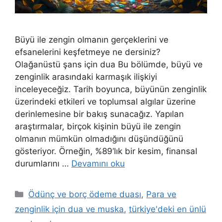
Büyü ile zengin olmanın gerçeklerini ve
efsanelerini keşfetmeye ne dersiniz?
Olağanüstü şans için dua Bu bölümde, büyü ve
zenginlik arasındaki karmaşık ilişkiyi
inceleyeceğiz. Tarih boyunca, büyünün zenginlik
üzerindeki etkileri ve toplumsal algılar üzerine
derinlemesine bir bakış sunacağız. Yapılan
araştırmalar, birçok kişinin büyü ile zengin
olmanın mümkün olmadığını düşündüğünü
gösteriyor. Örneğin, %89’lık bir kesim, finansal
durumlarını …
Devamını oku
Ödünç ve borç ödeme duası
,
Para ve
zenginlik için dua ve muska
,
türkiye'deki en ünlü