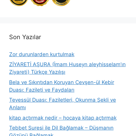
Son Yazılar
Zor durunlarden kurtulmak
ZİYARETİ AŞURA (İmam Huseyn aleyhisselam’ın
Ziyareti) Türkçe Yazılışı
Bela ve Sıkıntıdan Koruyan Cevşen-ül Kebir
Duası: Fazileti ve Faydaları
Tevessül Duası: Faziletleri, Okunma Şekli ve
Anlamı
kitap açtırmak nedir – hocaya kitap açtırmak
Tebbet Suresi ile Dil Bağlamak – Düşmanın
Gözünü Bağlamak