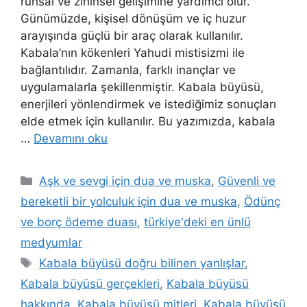
ruhsal ve zihinsel gelişimine yardımcı olur.
Günümüzde, kişisel dönüşüm ve iç huzur
arayışında güçlü bir araç olarak kullanılır.
Kabala’nın kökenleri Yahudi mistisizmi ile
bağlantılıdır. Zamanla, farklı inançlar ve
uygulamalarla şekillenmiştir. Kabala büyüsü,
enerjileri yönlendirmek ve istediğimiz sonuçları
elde etmek için kullanılır. Bu yazımızda, kabala
…
Devamını oku
Aşk ve sevgi için dua ve muska
,
Güvenli ve
bereketli bir yolculuk için dua ve muska
,
Ödünç
ve borç ödeme duası
,
türkiye'deki en ünlü
medyumlar
Kabala büyüsü doğru bilinen yanlışlar
,
Kabala büyüsü gerçekleri
,
Kabala büyüsü
hakkında
,
Kabala büyüsü mitleri
,
Kabala büyüsü