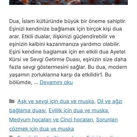
Dua, İslam kültüründe büyük bir öneme sahiptir.
Eşinizi kendinize bağlamak için birçok kişi dua
arar. Etkili dualar, ilişkinizi güçlendirebilir ve
eşinizin kalbini kazanmanıza yardımcı olabilir.
Eşini kendine baglamak için en etkili dua Ayetel
Kürsi ve Sevgi Getirme Duası, eşinizin size daha
fazla sevgi göstermesini sağlar. Bu dua, modern
yaşamın zorluklarına karşı da etkilidir1. Bu
bölümde, …
Devamını oku
Aşk ve sevgi için dua ve muska
,
Dil ve ağzı
bağlama duası
,
Evlilik için dua ve muska
,
Medyum hocaları ve Cinci hocaları
,
Sorunları
çözmek için dua ve muska