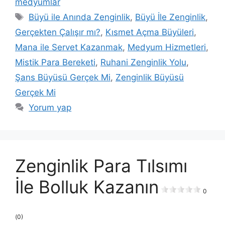
medyumlar
Büyü ile Anında Zenginlik
,
Büyü İle Zenginlik
,
Gerçekten Çalışır mı?
,
Kısmet Açma Büyüleri
,
Mana ile Servet Kazanmak
,
Medyum Hizmetleri
,
Mistik Para Bereketi
,
Ruhani Zenginlik Yolu
,
Şans Büyüsü Gerçek Mi
,
Zenginlik Büyüsü
Gerçek Mi
Yorum yap
Zenginlik Para Tılsımı
İle Bolluk Kazanın
0
(0)