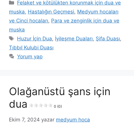
Felaket ve kötülükten korunmak için dua ve
muska
,
Hastalığın Geçmesi
,
Medyum hocaları
ve Cinci hocaları
,
Para ve zenginlik için dua ve
muska
Huzur İçin Dua
,
İyileşme Duaları
,
Şifa Duası
,
Tıbbıl Kulubi Duası
Yorum yap
Olağanüstü şans için
dua
0 (0)
Ekim 7, 2024
yazar
medyum hoca