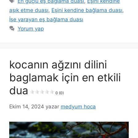
En güçlü eş bağlama duası
,
Eşini kendine
aşık etme duası
,
Eşini kendine bağlama duası
,
İşe yarayan eş bağlama duası
Yorum yap
kocanın ağzını dilini
baglamak için en etkili
dua
0 (0)
Ekim 14, 2024
yazar
medyum hoca