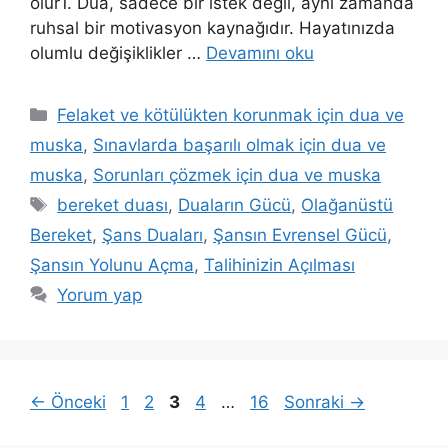
olur1. Dua, sadece bir istek değil, aynı zamanda
ruhsal bir motivasyon kaynağıdır. Hayatınızda
olumlu değişiklikler …
Devamını oku
Felaket ve kötülükten korunmak için dua ve
muska
,
Sınavlarda başarılı olmak için dua ve
muska
,
Sorunları çözmek için dua ve muska
bereket duası
,
Duaların Gücü
,
Olağanüstü
Bereket
,
Şans Duaları
,
Şansın Evrensel Gücü
,
Şansın Yolunu Açma
,
Talihinizin Açılması
Yorum yap
←
Önceki
1
2
3
4
…
16
Sonraki
→